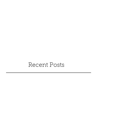
Recent Posts
あっという間に
踏み込み温床づくり