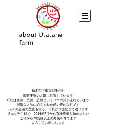
about Utatane
farm
栃木県下都賀郡壬生町
関東平野の北部に位置しています
町には姿川・黒川・思川という３本の川が流れています
肥沃な大地にめぐまれ自然の豊かな町です
人々の生活の歴史も古く、それは６世紀まで遡ります
そんな壬生町で、2014年7月から有機農業を始めました
これから70品目以上の野菜を育てます
よろしくお願いします