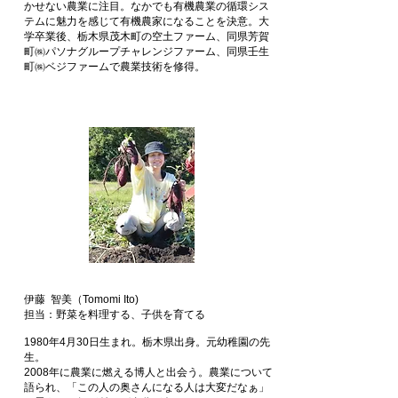
かせない農業に注目。なかでも有機農業の循環シス
テムに魅力を感じて有機農家になることを決意。大
学卒業後、栃木県茂木町の空土ファーム、同県芳賀
町㈱パソナグループチャレンジファーム、同県壬生
町㈱ベジファームで農業技術を修得。
伊藤
智美（Tomomi Ito)
担当：野菜を料理する、子供を育てる
1980年4月30日生まれ。栃木県出身。元幼稚園の先
生。
2008年に農業に燃える博人と出会う。農業について
語られ、「この人の奥さんになる人は大変だなぁ」