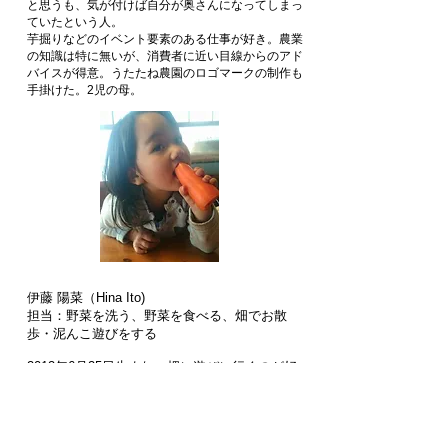
と思うも、気が付けば自分が奥さんになってしまっ
ていたという人。
芋掘りなどのイベント要素のある仕事が好き。
農業
の知識は特に無いが、消費者に近い目線からのアド
バイスが得意。うたたね農園のロゴマークの制作も
手掛けた。2児の母。
伊藤 陽菜（Hina Ito)
担当：野菜を洗う、野菜を食べる、畑でお散
歩・泥んこ遊びをする
2012年6月25日生まれ。
畑に遊びに行くのが好
きな4歳児。お仕事が好きで、積極的に野菜を洗
うのを手伝ってくれたりします。でもその結果
としてお父さんの仕事が増えることも…。好き
な野菜は人参とかぶ！