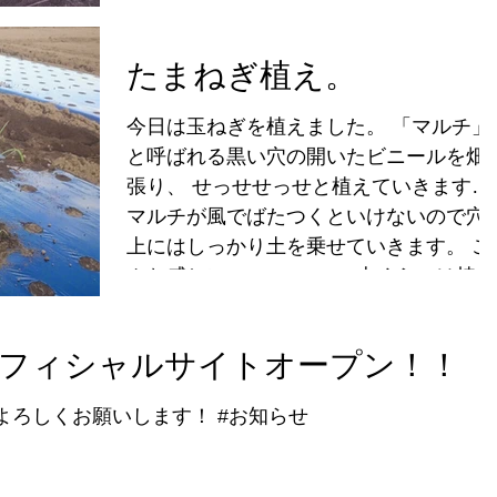
ー！と思ったゴボウが割れていたりしま
す。...
たまねぎ植え。
今日は玉ねぎを植えました。 「マルチ」
と呼ばれる黒い穴の開いたビニールを畑
張り、 せっせせっせと植えていきます。
マルチが風でばたつくといけないので穴
上にはしっかり土を乗せていきます。 こ
んな感じに・・・。 1500本くらいは植え
る予定です。 これで600本くらいかな？..
フィシャルサイトオープン！！
よろしくお願いします！ #お知らせ