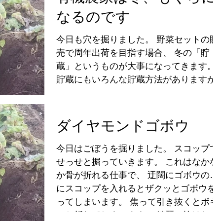
なるのです
今日も穴を掘りました。 野菜セットの販
売で周年出荷を目指す場合、 冬の「貯
蔵」というものが大事になってきます。
貯蔵にもいろんな貯蔵方法がありますが
里芋の貯蔵をするには、穴を掘り、その
に埋ける（いける）のです。 先日のゴボ
ウ掘りの穴がコチラ...
ダイヤモンドゴボウ
今日はごぼうを掘りました。 スコップで
せっせと掘っていきます。 これはなかな
か骨が折れる仕事で、 迂闊にゴボウの際
にスコップを入れるとザクッとゴボウを
ってしまいます。 焦って引き抜くとボキ
ッと折れてしまいます。 綺麗に抜けた